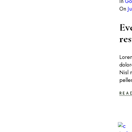
In
Go
On
J
Ev
re
Lorem
dolor
Nisl 
pelle
REA