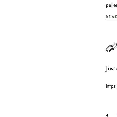
pelle
REA
Just
https