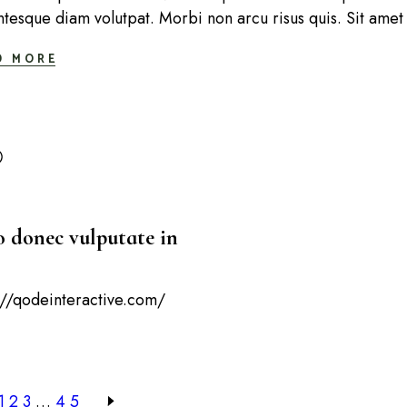
ntesque diam volutpat. Morbi non arcu risus quis. Sit amet 
D MORE
o donec vulputate in
://qodeinteractive.com/
1
2
3
…
4
5