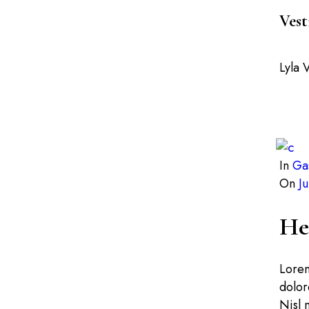
Vest
Lyla 
In
Ga
On
J
Hea
Lorem
dolor
Nisl 