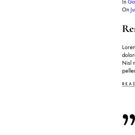
In
Go
On
J
Res
Lorem
dolor
Nisl 
pelle
REA