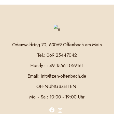
Odenwaldring 70, 63069 Offenbach am Main
Tel.: 069 25447042
Handy.: +49 15561 059161
Email: info@zen-offenbach.de
ÖFFNUNGSZEITEN:
Mo. - Sa.: 10:00 - 19:00 Uhr
F
I